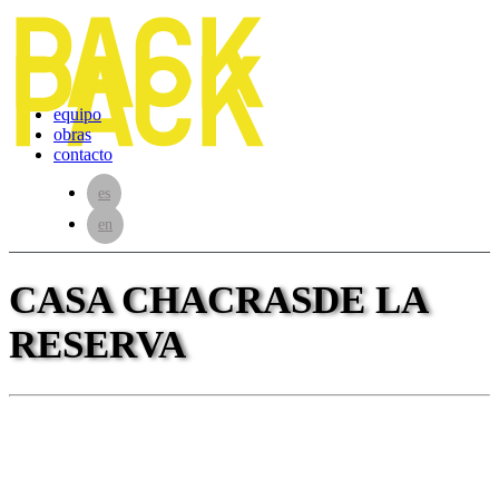
equipo
obras
contacto
es
en
CASA CHACRAS
DE LA
RESERVA