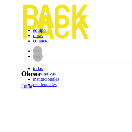
equipo
obras
contacto
es
en
todas
Obras
corporativas
institucionales
residenciales
Filtrar