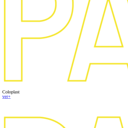
Coloplast
ver+