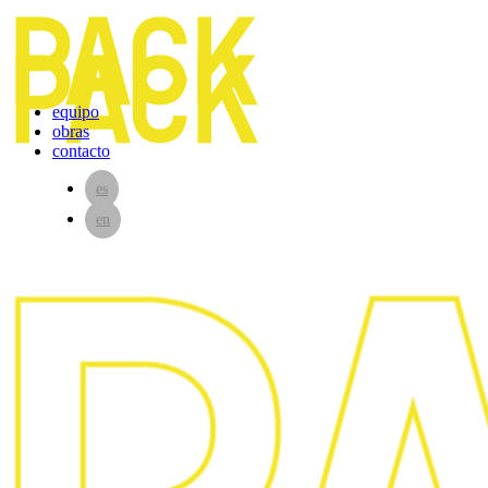
equipo
obras
contacto
es
en