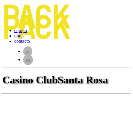
equipo
obras
contacto
es
en
Casino Club
Santa Rosa