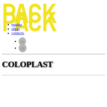
equipo
obras
contacto
es
en
COLOPLAST