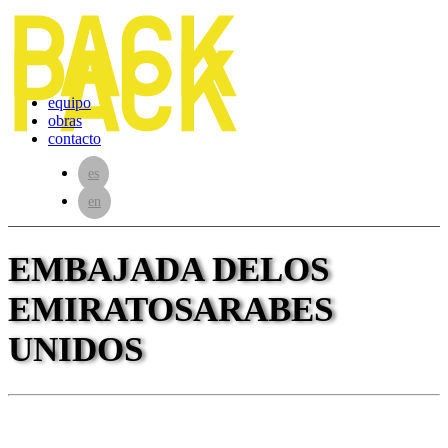
equipo
obras
contacto
es
en
EMBAJADA DE
LOS
EMIRATOS
ARABES
UNIDOS