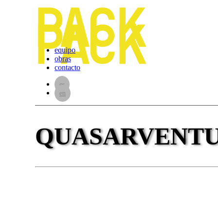
equipo
obras
contacto
es
en
QUASAR
VENT